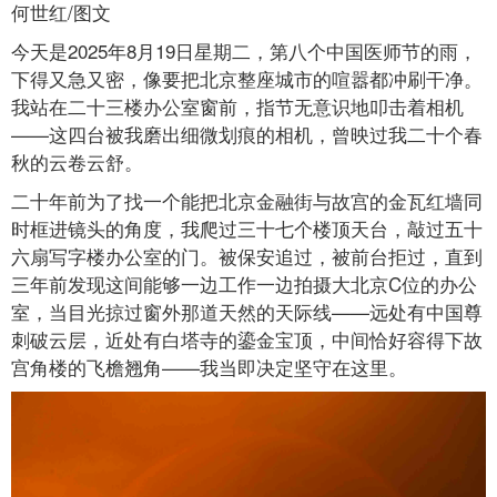
何世红/图文
今天是2025年8月19日星期二，第八个中国医师节的雨，
下得又急又密，像要把北京整座城市的喧嚣都冲刷干净。
我站在二十三楼办公室窗前，指节无意识地叩击着相机
——这四台被我磨出细微划痕的相机，曾映过我二十个春
秋的云卷云舒。
二十年前为了找一个能把北京金融街与故宫的金瓦红墙同
时框进镜头的角度，我爬过三十七个楼顶天台，敲过五十
六扇写字楼办公室的门。被保安追过，被前台拒过，直到
三年前发现这间能够一边工作一边拍摄大北京C位的办公
室，当目光掠过窗外那道天然的天际线——远处有中国尊
刺破云层，近处有白塔寺的鎏金宝顶，中间恰好容得下故
宫角楼的飞檐翘角——我当即决定坚守在这里。