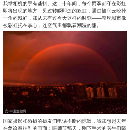
我举相机的手有些抖。这二十年间，每个雨季都守在彩虹
即将出现的地方，见过转瞬即逝的双虹，遇过被乌云咬掉
一角的残虹，却从未有过今天这样的时刻——整座城市像
被彩虹托在掌心，连空气里都飘着潮湿的甜。
国家摄影和微摄的摄友们电话不断的惊叹，我却想起去年
在急诊室拍到的画面：医师节那天，刚下手术的医生们隔