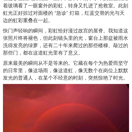
着玻璃看了一眼窗外的彩虹，转身又扎进了抢救室。此刻
虹光正好掠过对面楼的 “急诊” 灯箱，红蓝交替的光与天
边的虹彩重叠在一起。
快门声轻响的瞬间，彩虹恰好漫过故宫的屋脊。我知道这
张照片终将褪色，但此刻镜头里的光，窗台上那盆被雨水
洗得发亮的绿萝，还有二十年来爬过的那些楼梯、敲过的
那些门，都在这道虹光里有了意义。
原来最美的瞬间从不是等来的。它藏在每个为热爱而坚守
的日常里，像这场雨，像这道虹，像无数个在岗位上默默
发光的普通人，在某个不经意的时刻，突然惊艳了时光。